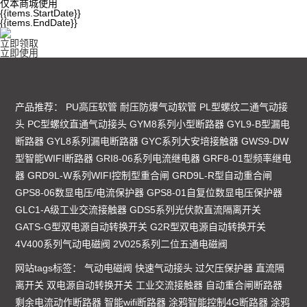
仅本商城使用
{{items.StartDate}}
{{items.EndDate}}
立即领取
立即使用
产品推荐：
PU高压软管 耐压防爆气动软管
PL型螺纹二通气动接
头
PC型螺纹直通气动接头
GYM8系列小型断路器
GYL9-B型漏电
断路器
GYL8系列漏电断路器
GYC系列大安培接触器
GWS9-DW
型智能WIFI断路器
GRI8-06系列电流继电器
GRF8-01型频率继电
器
GRD9L-W系列WIFI控制型重合闸
GRD9L-R型自动重合闸
GPS8-06数显电压/电流保护器
GPS8-01自复位数显电压保护器
GLC1-A级工业交流接触器
GDS5系列光伏款直流隔离开关
GATS-G型双电源自动转换开关
G2R型双电源自动转换开关
4V400系列气动电磁阀
2V025系列二位五通电磁阀
网站tags标签：
气动电磁阀
快速气动接头
过欠压保护器
直流隔
离开关
双电源自动转换开关
工业交流接触器
自动重合闸断路器
剩余电流动作断路器
智能wifi断路器
涂鸦智能控制4G断路器
涂鸦