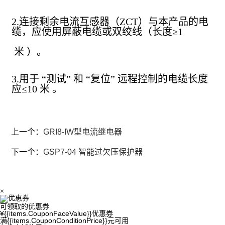
2.连接剩余电流互感器（ZCT）与本产品的电
缆，应使用屏蔽电缆或双绞线（长度≥1
米 ）。
3.用于 “测试” 和 “复位” 远程控制的电缆长度
应≤10 米 。
上一个：
GRI8-IW型电流继电器
下一个：
GSP7-04 智能过欠压保护器
×
优惠券
可领取的优惠券
¥{{items.CouponFaceValue}}
优惠券
满{{items.CouponConditionPrice}}元可用