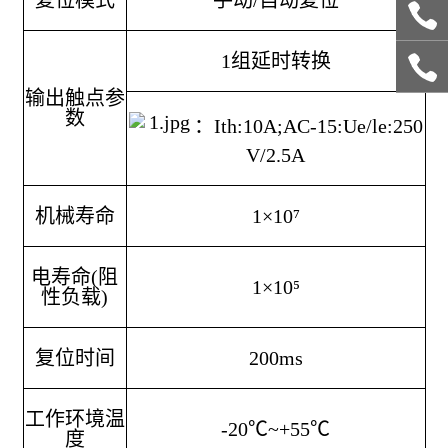
复位模式
手动/自动复
位
1组延时转换
输出触点参
数
：Ith:10A;AC-15:Ue/le:250
V/2.5A
机械寿命
1×10⁷
电寿命(阻
1×10⁵
性负载)
复位时间
200ms
工作环境温
-20℃~+55℃
度